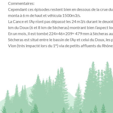
Commentaires:
Cependant ces épisodes restent bien en dessous de la crue d
monta à 6 m de haut et véhicula 1500m3/s.
La Cance et l’Ay n’ont pas dépassé les 24 m3/s durant le deuxi
km du Doux (6 et 8 km de Sècheras) montrant bien l’aspect l
En un mois, il est tombé 224+46+209= 479 mm à Sècheras au
Sècheras est situé entre le bassin de l’Ay et celui du Doux, les
Vion (très impacté lors du 1°) via de petits affluents du Rhône