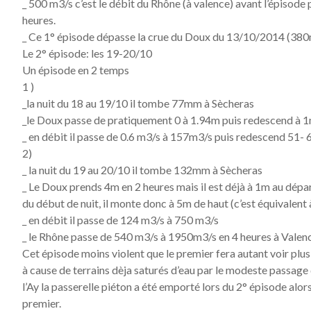
_ 500 m3/s c’est le débit du Rhône (à valence) avant l’épisode 
heures.
_ Ce 1° épisode dépasse la crue du Doux du 13/10/2014 (380
Le 2° épisode: les 19-20/10
Un épisode en 2 temps
1 )
_la nuit du 18 au 19/10 il tombe 77mm à Sècheras
_le Doux passe de pratiquement 0 à 1.94m puis redescend à 
_ en débit il passe de 0.6 m3/s à 157m3/s puis redescend 51-
2)
_ la nuit du 19 au 20/10 il tombe 132mm à Sècheras
_ Le Doux prends 4m en 2 heures mais il est déjà à 1m au départ
du début de nuit, il monte donc à 5m de haut (c’est équivalent
_ en débit il passe de 124 m3/s à 750 m3/s
_ le Rhône passe de 540 m3/s à 1950m3/s en 4 heures à Valen
Cet épisode moins violent que le premier fera autant voir plus 
à cause de terrains dèja saturés d’eau par le modeste passage
l’Ay la passerelle piéton a été emporté lors du 2° épisode alors
premier.