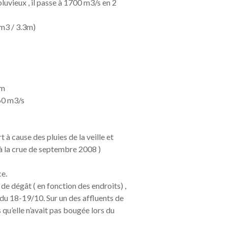
pluvieux , il passe à 1700 m3/s en 2
m3 / 3.3m)
1m
 60 m3/s
 à cause des pluies de la veille et
 à la crue de septembre 2008 )
ce.
de dégât ( en fonction des endroits) ,
 du 18-19/10. Sur un des affluents de
 qu’elle n’avait pas bougée lors du