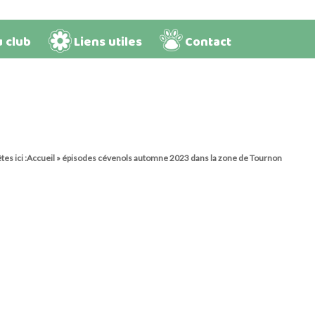
u club
Liens utiles
Contact
es ici :
Accueil
»
épisodes cévenols automne 2023 dans la zone de Tournon