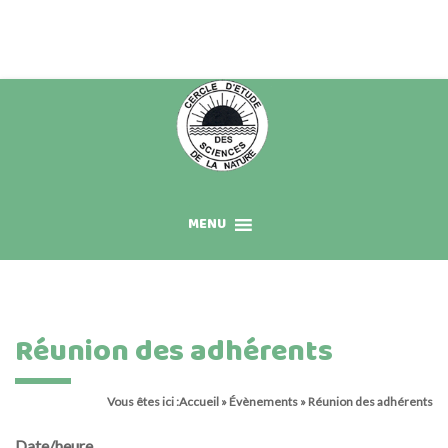
Skip
to
content
MENU
Réunion des adhérents
Vous êtes ici :
Accueil
»
Évènements
»
Réunion des adhérents
Date/heure